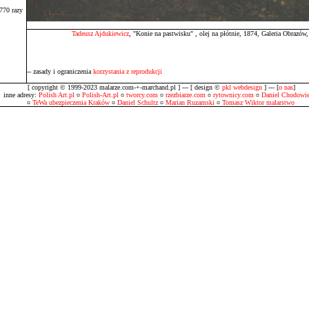
770 razy
Tadeusz Ajdukiewicz
, "Konie na pastwisku" , olej na płótnie, 1874, Galeria Obrazó
-- zasady i ograniczenia
korzystania z reprodukcji
[ copyright © 1999-2023 malarze.com-+-marchand.pl ] --- [ design ©
pkl webdesign
] --- [
o nas
]
inne adresy:
Polish Art.pl
¤
Polish-Art.pl
¤
tworcy.com
¤
rzezbiarze.com
¤
rytownicy.com
¤
Daniel Chodowie
¤
TeWa ubezpieczenia Kraków
¤
Daniel Schultz
¤
Marian Ruzamski
¤
Tomasz Wiktor malarstwo