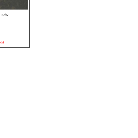
w, Lwów
cki