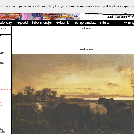
kies
w celu usprawnienia działania. Aby korzystać z
malarze.com
musisz zgodzić się na zapis
co
rwisie
--reklama--
--reklama--
wicz
isku
e
 z obrazem
z
arza
sów
osów