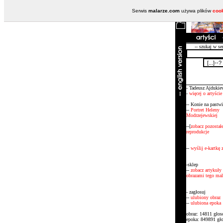
Serwis
malarze.com
używa plików
coo
-- szukaj w se
- Tadeusz Ajdukie
-
więcej o artyście
-- Konie na pastw
--
Portret Heleny
Modrzejewskiej
--[
zobacz pozostał
reprodukcje
--
wyślij e-kartkę
-sklep
--
zobacz artykuły 
obrazami tego mal
- zagłosuj
--
ulubiony obraz
--
ulubiona epoka
obraz: 14811 gło
epoka: 849891 gł